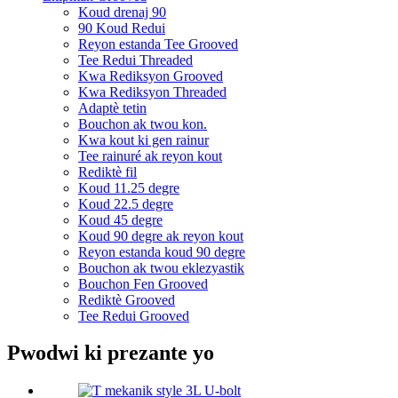
Koud drenaj 90
90 Koud Redui
Reyon estanda Tee Grooved
Tee Redui Threaded
Kwa Rediksyon Grooved
Kwa Rediksyon Threaded
Adaptè tetin
Bouchon ak twou kon.
Kwa kout ki gen rainur
Tee rainuré ak reyon kout
Rediktè fil
Koud 11.25 degre
Koud 22.5 degre
Koud 45 degre
Koud 90 degre ak reyon kout
Reyon estanda koud 90 degre
Bouchon ak twou eklezyastik
Bouchon Fen Grooved
Rediktè Grooved
Tee Redui Grooved
Pwodwi ki prezante yo