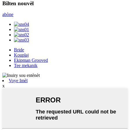
Bilten nouvèl
abòne
Bride
Kouplaj
Ekipman Grooved
Tee mekanik
Voye Imèl
x