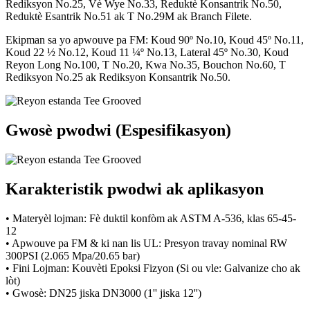
Rediksyon No.25, Vè Wye No.33, Reduktè Konsantrik No.50,
Reduktè Esantrik No.51 ak T No.29M ak Branch Filete.
Ekipman sa yo apwouve pa FM: Koud 90º No.10, Koud 45º No.11,
Koud 22 ½ No.12, Koud 11 ¼º No.13, Lateral 45º No.30, Koud
Reyon Long No.100, T No.20, Kwa No.35, Bouchon No.60, T
Rediksyon No.25 ak Rediksyon Konsantrik No.50.
Gwosè pwodwi (Espesifikasyon)
Karakteristik pwodwi ak aplikasyon
• Materyèl lojman: Fè duktil konfòm ak ASTM A-536, klas 65-45-
12
• Apwouve pa FM & ki nan lis UL: Presyon travay nominal RW
300PSI (2.065 Mpa/20.65 bar)
• Fini Lojman: Kouvèti Epoksi Fizyon (Si ou vle: Galvanize cho ak
lòt)
• Gwosè: DN25 jiska DN3000 (1'' jiska 12'')