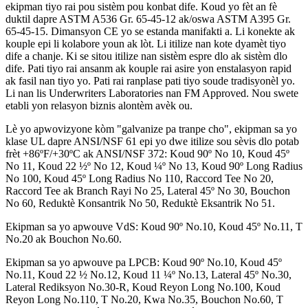
ekipman tiyo rai pou sistèm pou konbat dife. Koud yo fèt an fè
duktil dapre ASTM A536 Gr. 65-45-12 ak/oswa ASTM A395 Gr.
65-45-15. Dimansyon CE yo se estanda manifakti a. Li konekte ak
kouple epi li kolabore youn ak lòt. Li itilize nan kote dyamèt tiyo
dife a chanje. Ki se sitou itilize nan sistèm espre dlo ak sistèm dlo
dife. Pati tiyo rai ansanm ak kouple rai asire yon enstalasyon rapid
ak fasil nan tiyo yo. Pati rai ranplase pati tiyo soude tradisyonèl yo.
Li nan lis Underwriters Laboratories nan FM Approved. Nou swete
etabli yon relasyon biznis alontèm avèk ou.
Lè yo apwovizyone kòm "galvanize pa tranpe cho", ekipman sa yo
klase UL dapre ANSI/NSF 61 epi yo dwe itilize sou sèvis dlo potab
frèt +86ºF/+30ºC ak ANSI/NSF 372: Koud 90º No 10, Koud 45º
No 11, Koud 22 ½º No 12, Koud ¼º No 13, Koud 90º Long Radius
No 100, Koud 45º Long Radius No 110, Raccord Tee No 20,
Raccord Tee ak Branch Rayi No 25, Lateral 45º No 30, Bouchon
No 60, Reduktè Konsantrik No 50, Reduktè Eksantrik No 51.
Ekipman sa yo apwouve VdS: Koud 90º No.10, Koud 45º No.11, T
No.20 ak Bouchon No.60.
Ekipman sa yo apwouve pa LPCB: Koud 90º No.10, Koud 45º
No.11, Koud 22 ½ No.12, Koud 11 ¼º No.13, Lateral 45º No.30,
Lateral Rediksyon No.30-R, Koud Reyon Long No.100, Koud
Reyon Long No.110, T No.20, Kwa No.35, Bouchon No.60, T