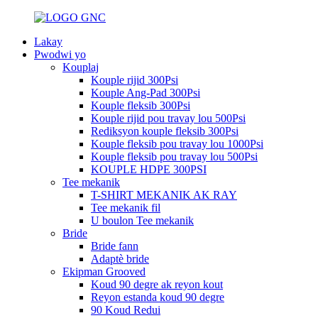
Lakay
Pwodwi yo
Kouplaj
Kouple rijid 300Psi
Kouple Ang-Pad 300Psi
Kouple fleksib 300Psi
Kouple rijid pou travay lou 500Psi
Rediksyon kouple fleksib 300Psi
Kouple fleksib pou travay lou 1000Psi
Kouple fleksib pou travay lou 500Psi
KOUPLE HDPE 300PSI
Tee mekanik
T-SHIRT MEKANIK AK RAY
Tee mekanik fil
U boulon Tee mekanik
Bride
Bride fann
Adaptè bride
Ekipman Grooved
Koud 90 degre ak reyon kout
Reyon estanda koud 90 degre
90 Koud Redui