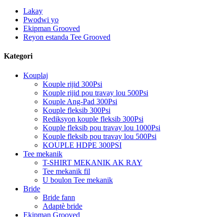
Lakay
Pwodwi yo
Ekipman Grooved
Reyon estanda Tee Grooved
Kategori
Kouplaj
Kouple rijid 300Psi
Kouple rijid pou travay lou 500Psi
Kouple Ang-Pad 300Psi
Kouple fleksib 300Psi
Rediksyon kouple fleksib 300Psi
Kouple fleksib pou travay lou 1000Psi
Kouple fleksib pou travay lou 500Psi
KOUPLE HDPE 300PSI
Tee mekanik
T-SHIRT MEKANIK AK RAY
Tee mekanik fil
U boulon Tee mekanik
Bride
Bride fann
Adaptè bride
Ekipman Grooved