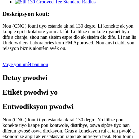
Deskripsyon kout:
Nou (CNG) founi tiyo estanda ak rai 130 degre. Li konekte ak yon
kouple epi li kolabore youn ak lòt. Li itilize nan kote dyamèt tiyo
dife a chanje, sitou nan sistèm espre dlo ak sistèm dlo dife. Li nan lis
Underwriters Laboratories kòm FM Approved. Nou anvi etabli yon
relasyon biznis alontèm avèk ou.
Voye yon imèl ban nou
Detay pwodwi
Etikèt pwodwi yo
Entwodiksyon pwodwi
Nou (CNG) founi tiyo estanda ak rai 130 degre. Yo itilize pou
konekte tiyo kanpe pou kontwole, distribye, oswa sipòte tiyo nan
diferan gwosè oswa direksyon. Gras a koneksyon rai a, tan pwojè a
ekonomize anpil ak enstalasyon rapid ak antretyen fasil. Nou founi