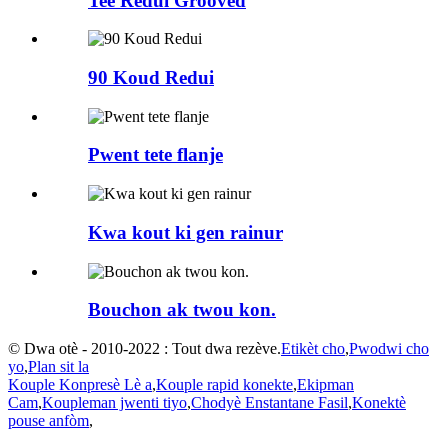
Tee Redui Grooved
90 Koud Redui
Pwent tete flanje
Kwa kout ki gen rainur
Bouchon ak twou kon.
© Dwa otè - 2010-2022 : Tout dwa rezève.
Etikèt cho
,
Pwodwi cho
yo
,
Plan sit la
Kouple Konpresè Lè a
,
Kouple rapid konekte
,
Ekipman
Cam
,
Koupleman jwenti tiyo
,
Chodyè Enstantane Fasil
,
Konektè
pouse anfòm
,