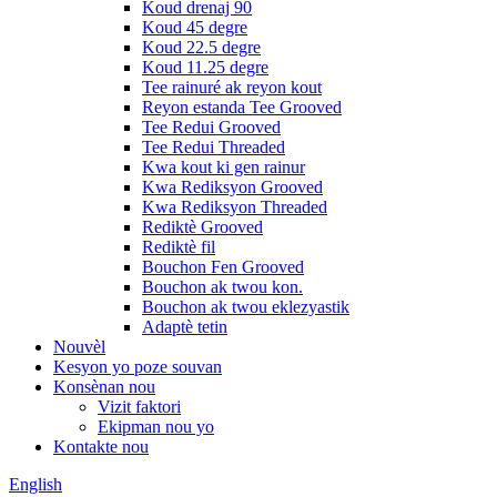
Koud drenaj 90
Koud 45 degre
Koud 22.5 degre
Koud 11.25 degre
Tee rainuré ak reyon kout
Reyon estanda Tee Grooved
Tee Redui Grooved
Tee Redui Threaded
Kwa kout ki gen rainur
Kwa Rediksyon Grooved
Kwa Rediksyon Threaded
Rediktè Grooved
Rediktè fil
Bouchon Fen Grooved
Bouchon ak twou kon.
Bouchon ak twou eklezyastik
Adaptè tetin
Nouvèl
Kesyon yo poze souvan
Konsènan nou
Vizit faktori
Ekipman nou yo
Kontakte nou
English