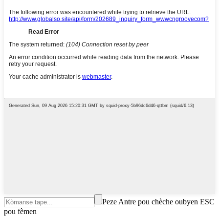
Peze Antre pou chèche oubyen ESC
pou fèmen