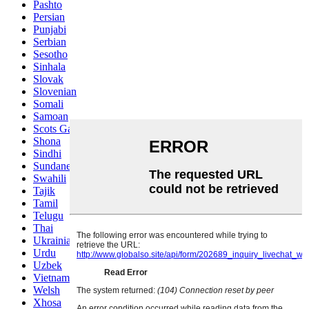
Pashto
Persian
Punjabi
Serbian
Sesotho
Sinhala
Slovak
Slovenian
Somali
Samoan
Scots Gaelic
Shona
Sindhi
Sundanese
Swahili
Tajik
Tamil
Telugu
Thai
Ukrainian
Urdu
Uzbek
Vietnamese
Welsh
Xhosa